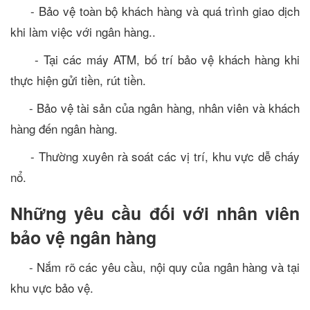
- Bảo vệ toàn bộ khách hàng và quá trình giao dịch
khi làm việc với ngân hàng..
- Tại các máy ATM, bố trí bảo vệ khách hàng khi
thực hiện gửi tiền, rút tiền.
- Bảo vệ tài sản của ngân hàng, nhân viên và khách
hàng đến ngân hàng.
- Thường xuyên rà soát các vị trí, khu vực dễ cháy
nổ.
Nh
ữ
ng y
ê
u c
ầ
u
đố
i v
ớ
i nh
â
n vi
ê
n
bảo vệ ngân hàng
- Nắm rõ các yêu cầu, nội quy của ngân hàng và tại
khu vực bảo vệ.