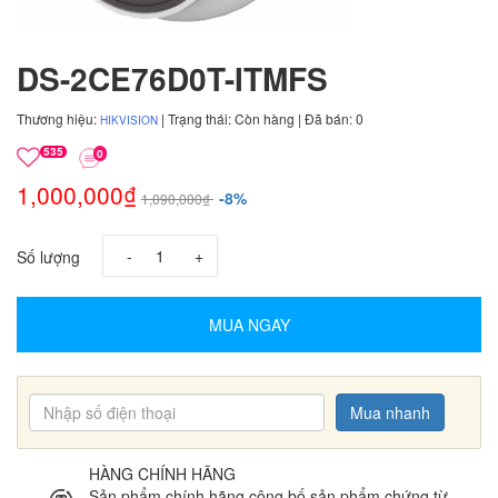
DS-2CE76D0T-ITMFS
Thương hiệu:
| Trạng thái: Còn hàng | Đã bán: 0
HIKVISION
535
0
1,000,000₫
-8%
1,090,000₫
-
+
Số lượng
MUA NGAY
Mua nhanh
HÀNG CHÍNH HÃNG
Sản phẩm chính hãng công bố sản phẩm chứng từ