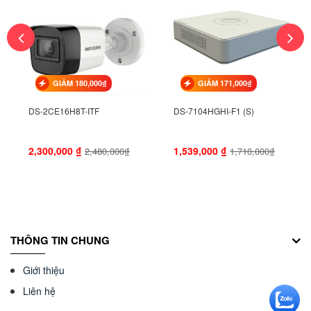
GIẢM 180,000₫
GIẢM 171,000₫
DS-2CE16H8T-ITF
DS-7104HGHI-F1 (S)
2,300,000
₫
1,539,000
₫
2,480,000₫
1,710,000₫
THÔNG TIN CHUNG
Giới thiệu
Liên hệ