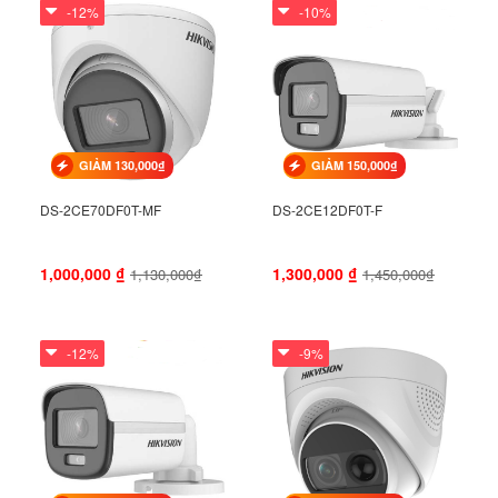
-12%
-10%
GIẢM 130,000₫
GIẢM 150,000₫
DS-2CE70DF0T-MF
DS-2CE12DF0T-F
1,000,000
₫
1,300,000
₫
1,130,000₫
1,450,000₫
-12%
-9%