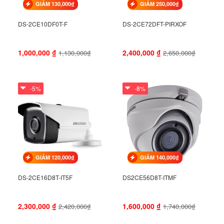
GIẢM 130,000₫
GIẢM 250,000₫
DS-2CE10DF0T-F
DS-2CE72DFT-PIRXOF
1,000,000
₫
2,400,000
₫
1,130,000₫
2,650,000₫
-5%
-8%
GIẢM 120,000₫
GIẢM 140,000₫
DS-2CE16D8T-IT5F
DS2CE56D8T-ITMF
2,300,000
₫
1,600,000
₫
2,420,000₫
1,740,000₫