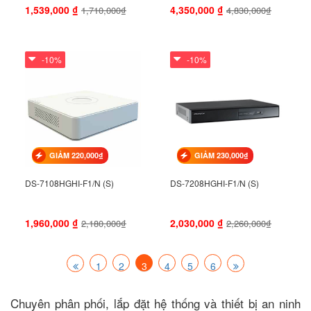
1,539,000
₫
4,350,000
₫
1,710,000₫
4,830,000₫
-10%
-10%
GIẢM 220,000₫
GIẢM 230,000₫
DS-7108HGHI-F1/N (S)
DS-7208HGHI-F1/N (S)
1,960,000
₫
2,030,000
₫
2,180,000₫
2,260,000₫
1
2
3
4
5
6
Chuyên phân phối, lắp đặt hệ thống và thiết bị an ninh