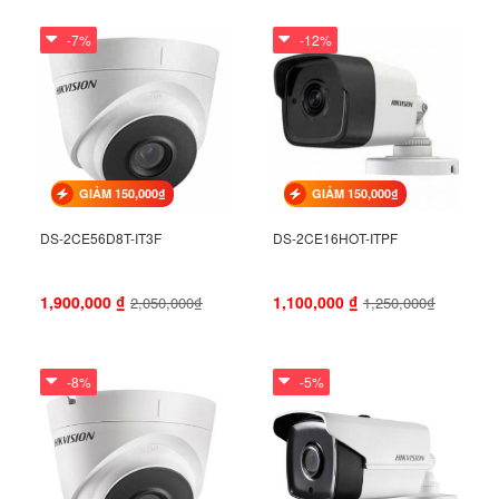
-7%
-12%
GIẢM 150,000₫
GIẢM 150,000₫
DS-2CE56D8T-IT3F
DS-2CE16HOT-ITPF
1,900,000
₫
1,100,000
₫
2,050,000₫
1,250,000₫
-8%
-5%