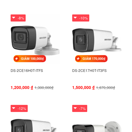
-8%
-10%
GIẢM 100,000₫
GIẢM 170,000₫
DS-2CE16H0T-ITFS
DS-2CE17H0T-IT3FS
1,200,000
₫
1,500,000
₫
1,300,000₫
1,670,000₫
-12%
-7%