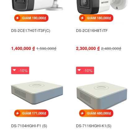
GIẢM 190,000₫
GIẢM 180,000₫
DS-2CE17H0T-IT3F(C)
DS-2CE16H8T-ITF
1,400,000
₫
2,300,000
₫
1,590,000₫
2,480,000₫
-10%
-10%
GIẢM 171,000₫
GIẢM 480,000₫
DS-7104HGHI-F1 (S)
DS-7116HGHI-K1(S)