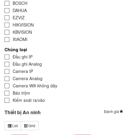
BOSCH
DAHUA
EZVIZ
HIKVISION
KBVISION
XIAOMI
Chủng loại
Đầu ghi IP
Đầu ghi Analog
Camera IP
Camera Analog
Camera Wifi không dây
Báo trộm
Kiểm soát ra/vào
Thiết bị An ninh
Đánh giá
Sắp xếp
List
Grid